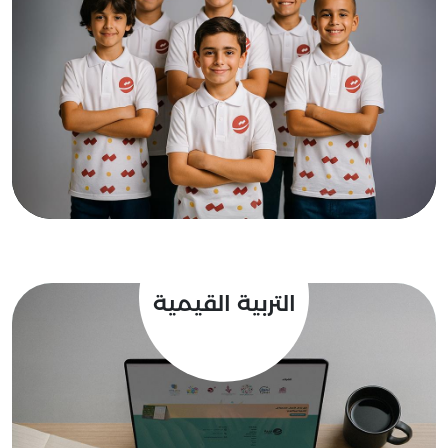
جيل تربية
إقرأ المزيد
التربية القيمية
برنامج يُعْنَى بتعزيز القيم ومكارم الأخلاق، عبر
استراتيجيات ووسائل متعددة ومتنوعة، تجمع
بين الأصالة والمعاصرة، بهدف بناء جيل متميز
خلقًا، يرتكز على قاعدة صلبة من هُويته