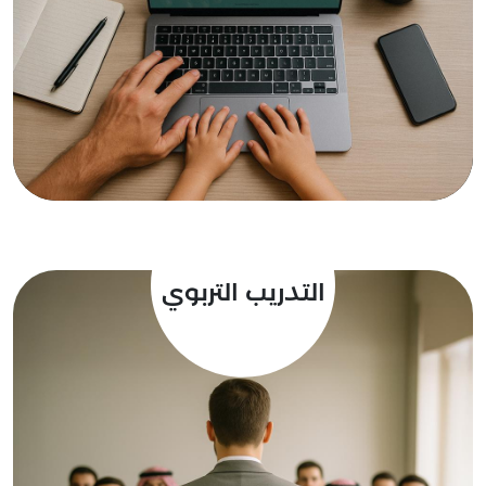
الإسلامية والوطنية، ممتلكًا وعيًا وبصيرة، يرى
من خلالها الحياة.
إقرأ المزيد
التدريب التربوي
برنامج يُعْنَى بتطوير أداء المربين، كونهم أصحاب
رسالة سامية، وذلك بتنمية معارفهم،
ومهاراتهم، وتمليكهم الأدوات اللازمة لبناء
الأجيال، وغرس وتعزيز القيم التربوية، وأداء